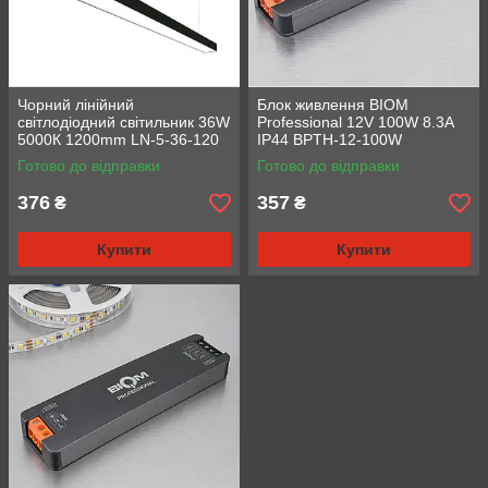
Чорний лінійний
Блок живлення BIOM
світлодіодний світильник 36W
Professional 12V 100W 8.3A
5000К 1200mm LN-5-36-120
IP44 BPTH-12-100W
герметичний алюмінієвий
Готово до відправки
Готово до відправки
Slim
376
357
₴
₴
Купити
Купити