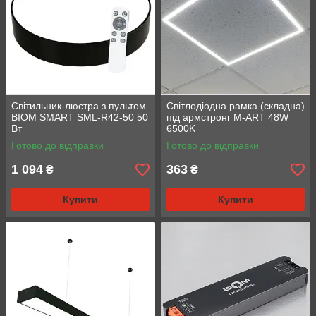
Світильник-люстра з пультом
Світлодіодна рамка (складна)
BIOM SMART SML-R42-50 50
під армстронг M-ART 48W
Вт
6500K
Готово до відправки
Готово до відправки
1 094
363
₴
₴
Купити
Купити