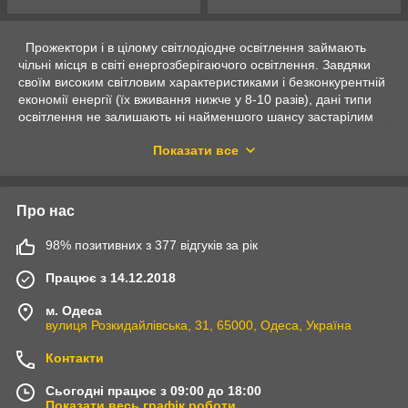
Прожектори і в цілому світлодіодне освітлення займають
чільні місця в світі енергозберігаючого освітлення. Завдяки
своїм високим світловим характеристиками і безконкурентній
економії енергії (їх вживання нижче у 8-10 разів), дані типи
освітлення не залишають ні найменшого шансу застарілим
освітлювальних приладів, типу лампи розжарювання,
Показати все
галогенні і люмінесцентні лампи.
Діапазон сфер застосування прожекторів не має меж. Вони
використовуються для різних комерційних цілей, так і
Про нас
для побутових. Прожектором можна висвітлити всі що
завгодно. Фасад будинку, склад, ставок, басейн, галявину,
98% позитивних з 377 відгуків за рік
стоянку автомобіля і ще величезна кількість різних місць
застосування. Прожектори застосовуються для всіляких
Працює з 14.12.2018
маркетингових систем, білбордів, вітрин магазинів. Якщо вам
потрібно купити міцне, якісний пристрій освітлення, яке
м. Одеса
працює незважаючи на впливу різноманітних моментів
вулиця Розкидайлівська, 31, 65000, Одеса, Україна
природного середовища і володіє високою зносостійкістю, то
Контакти
ви потрапили за адресою.
Сьогодні працює з 09:00 до 18:00
Світлодіодні прожектори виділяються:
Показати весь графік роботи