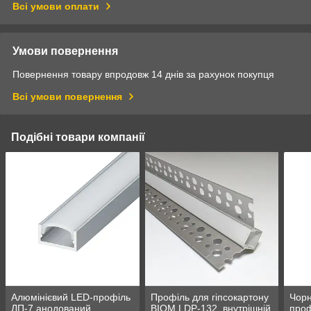
Всі умови оплати
Умови повернення
Повернення товару впродовж 14 днів за рахунок покупця
Всі умови повернення
Подібні товари компанії
Алюмінієвий LED-профіль
Профіль для гіпсокартону
Чорн
ЛП-7 анодований,
BIOM LDP-132, внутрішній
проф