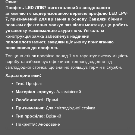
Опис:
Профіль LED ЛПВ7 виготовлений з анодованого
алюмінію і є модернізованою версією профілю LED LPV-
7, призначений для врізання в основу. Завдяки бічним
планкам ефективно маскує паз після монтажу, що робить
установку максимально акуратною. Унікальна
конструкція замка забезпечує надійний
пиловологозахист, завдяки щільному приляганню
розсіювача до профілю.
Товщина стінок профілю понад 1 мм гарантує високу міцність
виробу та забезпечує ефективне тепловідведення від
світлодіодної стрічки, що значно збільшує термін її служби.
Характеристики:
Тип:
Профілі
Матеріал корпусу:
Алюмінієвий
Особливості:
Прямі
Призначення:
Для світлодіодної стрічки
Тип профілю:
Врізний
Покриття:
Анодоване