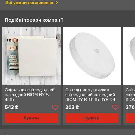
Всі умови повернення
Подібні товари компанії
Світильник світлодіодний
Світильник з датчиком
Світ
накладний BIOM BY S-
світлодіодний накладний
світ
48Вт
BIOM BY R-18 Вт BYR-04-
BIOM
18-5-IR
24-5
543
303
370
₴
₴
Купити
Купити