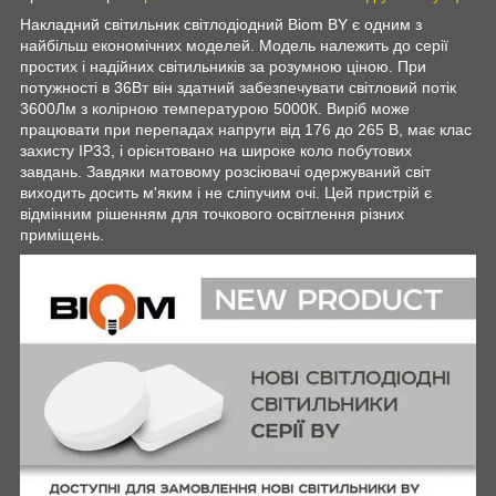
Накладний світильник світлодіодний Biom BY є одним з
найбільш економічних моделей. Модель належить до серії
простих і надійних світильників за розумною ціною. При
потужності в 36Вт він здатний забезпечувати світловий потік
3600Лм з колірною температурою 5000К. Виріб може
працювати при перепадах напруги від 176 до 265 В, має клас
захисту IP33, і орієнтовано на широке коло побутових
завдань. Завдяки матовому розсіювачі одержуваний світ
виходить досить м'яким і не сліпучим очі. Цей пристрій є
відмінним рішенням для точкового освітлення різних
приміщень.