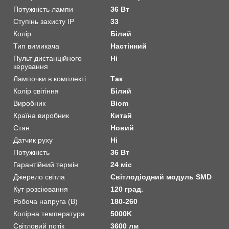
Потужність лампи
36 Вт
Ступінь захисту IP
33
Колір
Білий
Тип вимикача
Настінний
Пульт дистанційного
Ні
керування
Лампочки в комплекті
Так
Колір світіння
Білий
Виробник
Biom
Країна виробник
Китай
Стан
Новий
Датчик руху
Ні
Потужність
36 Вт
Гарантійний термін
24 міс
Джерело світла
Світлодіодний модуль SMD
Кут розсіювання
120 град.
Робоча напруга (В)
180-260
Колірна температура
5000K
Світловий потік
3600 лм