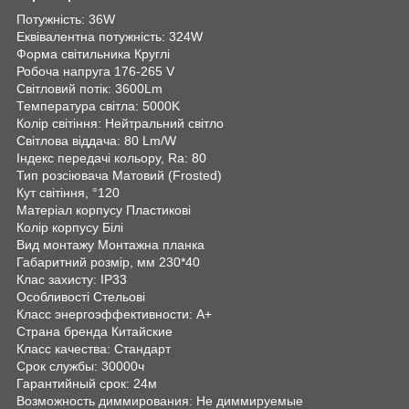
Потужність: 36W
Еквівалентна потужність: 324W
Форма світильника Круглі
Робоча напруга 176-265 V
Світловий потік: 3600Lm
Температура світла: 5000K
Колір світіння: Нейтральний світло
Світлова віддача: 80 Lm/W
Індекс передачі кольору, Ra: 80
Тип розсіювача Матовий (Frosted)
Кут світіння, °120
Матеріал корпусу Пластикові
Колір корпусу Білі
Вид монтажу Монтажна планка
Габаритний розмір, мм 230*40
Клас захисту: IP33
Особливості Стельові
Класс энергоэффективности: A+
Страна бренда Китайские
Класс качества: Стандарт
Срок службы: 30000ч
Гарантийный срок: 24м
Возможность диммирования: Не диммируемые