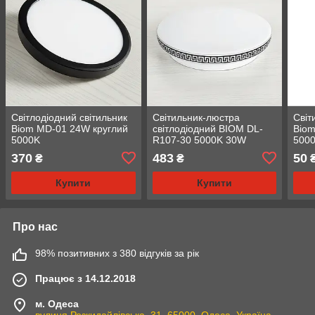
Світлодіодний світильник
Світильник-люстра
Світ
Biom MD-01 24W круглий
світлодіодний BIOM DL-
Biom
5000K
R107-30 5000K 30W
500
370
483
50
₴
₴
Купити
Купити
Про нас
98% позитивних з 380 відгуків за рік
Працює з 14.12.2018
м. Одеса
вулиця Розкидайлівська, 31, 65000, Одеса, Україна