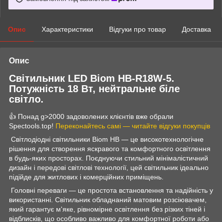
Опис
Характеристики
Відгуки про товар
Доставка
Опис
Світильник LED Biom HB-R18W-5.
Потужність 18 Вт, нейтральне біле
світло.
👍 Понад g>2000 задоволених клієнтів вже обрали
Spectools.top!
Переконайтесь самі — читайте відгуки покупців
Світлодіодні світильники Biom HB — це високотехнологічне
рішення для створення яскравого та комфортного освітлення
в будь-яких просторах. Поєднуючи стильний мінімалістичний
дизайн і передові світлові технології, цей світильник ідеально
підійде для житлових і комерційних приміщень.
Головні переваги — це простота встановлення та надійність у
використанні. Світильник обладнаний матовим розсіювачем,
який гарантує м'яке, рівномірне освітлення без різких тіней і
відблисків, що особливо важливо для комфортної роботи або