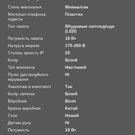
Стиль виконання
Мінімалізм
Матеріал плафона,
Пластик
підвісок
Тип лампи
Вбудовані світлодіоди
(LED)
Потужність лампи
18 Вт
Напруга мережі
175-265 В
Ступінь захисту IP
20
Колір
Білий
Тип вимикача
Настінний
Пульт дистанційного
Ні
керування
Лампочки в комплекті
Так
Колір світіння
Білий
Виробник
Biom
Країна виробник
Китай
Стан
Новий
Датчик руху
Ні
Потужність
18 Вт