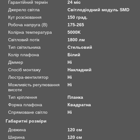
Гарантійний термін
24 міс
Джерело світла
Світлодіодний модуль SMD
Кут розсіювання
150 град.
Робоча напруга (В)
175-265
Колірна температура
5000K
Світловий потік
1800 лм
Тип світильника
Стельовий
Колір плафона
Білий
Діммер
Ні
Спосіб монтажу
Накладний
Люстра-вентилятор
Ні
Можливість регулювання
Ні
висоти
Тип кріплення
Планка
Форма плафона
Квадратна
Спрямоване світло
Ні
Габаритні розміри
Довжина
120 см
Ширина
120 см