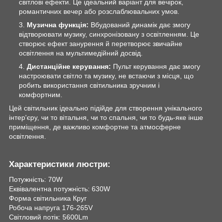
світлові ефекти. Це ідеальний варіант для вечірок,
романтичних вечер або розслаблювальних умов.
Музична функція:
Вбудований динамік дає змогу
відтворювати музику, синхронізовану з освітленням. Це
створює ефект занурення й перетворює звичайне
освітлення на мультимедійний досвід.
Дистанційне керування:
Пульт керування дає змогу
настроювати світло та музику, не встаючи з місця, що
робить використання світильника зручним і
комфортним.
Цей світильник ідеально підійде для створення унікального
інтер'єру, чи то вітальня, чи то спальня, чи то будь-яке інше
приміщення, де важливо комфортне та атмосферне
освітлення.
Характеристики люстри:
Потужність: 70W
Еквівалентна потужність: 630W
Форма світильника Круг
Робоча напруга 176-265V
Світловий потік: 5600Lm