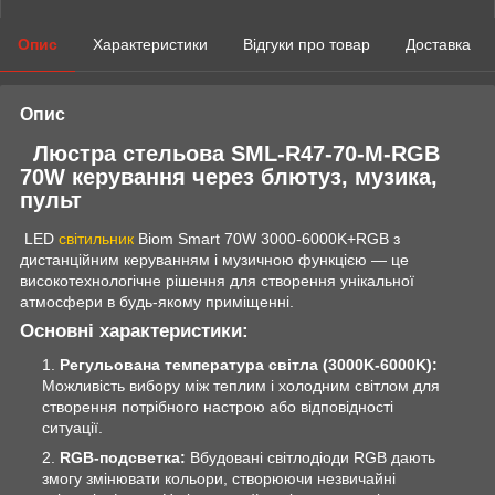
Опис
Характеристики
Відгуки про товар
Доставка
Опис
Люстра стельова SML-R47-70-M-RGB
70W керування через блютуз, музика,
пульт
LED
світильник
Biom Smart 70W 3000-6000K+RGB з
дистанційним керуванням і музичною функцією — це
високотехнологічне рішення для створення унікальної
атмосфери в будь-якому приміщенні.
Основні характеристики:
Регульована температура світла (3000K-6000K):
Можливість вибору між теплим і холодним світлом для
створення потрібного настрою або відповідності
ситуації.
RGB-подсветка:
Вбудовані світлодіоди RGB дають
змогу змінювати кольори, створюючи незвичайні