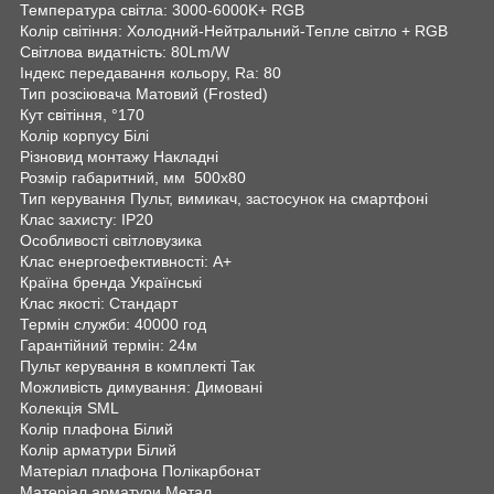
Температура світла: 3000-6000K+ RGB
Колір світіння: Холодний-Нейтральний-Тепле світло + RGB
Світлова видатність: 80Lm/W
Індекс передавання кольору, Ra: 80
Тип розсіювача Матовий (Frosted)
Кут світіння, °170
Колір корпусу Білі
Різновид монтажу Накладні
Розмір габаритний, мм 500х80
Тип керування Пульт, вимикач, застосунок на смартфоні
Клас захисту: IP20
Особливості світловузика
Клас енергоефективності: A+
Країна бренда Українські
Клас якості: Стандарт
Термін служби: 40000 год
Гарантійний термін: 24м
Пульт керування в комплекті Так
Можливість димування: Димовані
Колекція SML
Колір плафона Білий
Колір арматури Білий
Матеріал плафона Полікарбонат
Матеріал арматури Метал