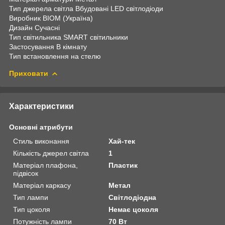
Тип джерела світла Вбудовані LED світлодіоди
Виробник BIOM (Україна)
Дизайн Сучасні
Тип світильника SMART світильники
Застосування В кімнату
Тип встановлення на стелю
Приховати
Характеристики
Основні атрибути
Стиль виконання
Хай-тек
Кількість джерел світла
1
Матеріал плафона,
Пластик
підвісок
Матеріал каркасу
Метал
Тип лампи
Світлодіодна
Тип цоколя
Немає цоколя
Потужність лампи
70 Вт