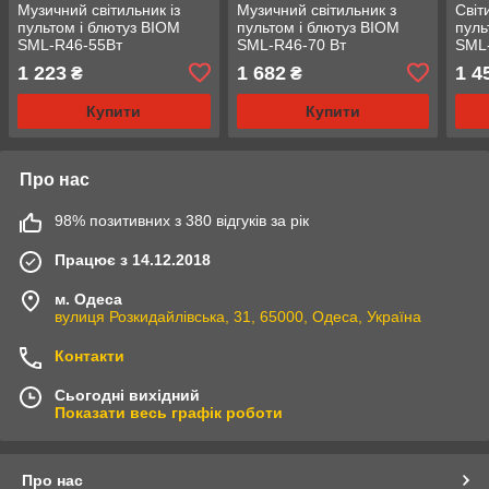
Музичний світильник із
Музичний світильник з
Світ
пультом і блютуз BIOM
пультом і блютуз BIOM
пул
SML-R46-55Вт
SML-R46-70 Вт
SML
80 В
1 223
1 682
1 4
₴
₴
Купити
Купити
Про нас
98% позитивних з 380 відгуків за рік
Працює з 14.12.2018
м. Одеса
вулиця Розкидайлівська, 31, 65000, Одеса, Україна
Контакти
Сьогодні вихідний
Показати весь графік роботи
Про нас