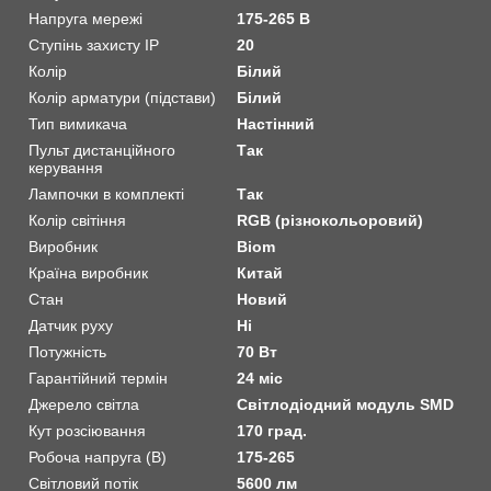
Напруга мережі
175-265 В
Ступінь захисту IP
20
Колір
Білий
Колір арматури (підстави)
Білий
Тип вимикача
Настінний
Пульт дистанційного
Так
керування
Лампочки в комплекті
Так
Колір світіння
RGB (різнокольоровий)
Виробник
Biom
Країна виробник
Китай
Стан
Новий
Датчик руху
Ні
Потужність
70 Вт
Гарантійний термін
24 міс
Джерело світла
Світлодіодний модуль SMD
Кут розсіювання
170 град.
Робоча напруга (В)
175-265
Світловий потік
5600 лм