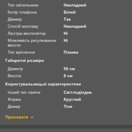
Тип світильника
Накладний
Колір плафона
Білий
Діммер
Так
Спосіб монтажу
Накладний
Люстра-вентилятор
Ні
Можливість регулювання
Ні
висоти
Тип кріплення
Планка
Габаритні розміри
Діаметр
50 см
Висота
8 см
Користувальницькі характеристики
Інший тип лампи
Світлодіодна
Форма
Круглий
Димер
True
Приховати