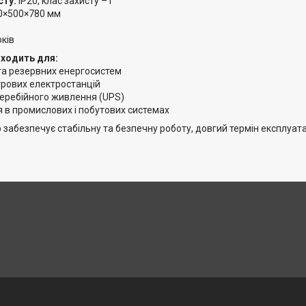
сту:
IP20, клас захисту – I
0×500×780 мм
оків
дходить для:
а резервних енергосистем
трових електростанцій
еребійного живлення (UPS)
 в промислових і побутових системах
 забезпечує стабільну та безпечну роботу, довгий термін експлуат