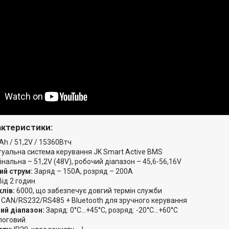
актеристики:
h / 51,2V / 15360Втч
туальна система керування JK Smart Active BMS
нальна – 51,2V (48V), робочий діапазон – 45,6-56,16V
й струм:
Заряд – 150A, розряд – 200A
ід 2 годин
клів:
6000, що забезпечує довгий термін служби
CAN/RS232/RS485 + Bluetooth для зручного керування
ий діапазон:
Заряд: 0°С...+45°С, розряд: -20°С...+60°С
логовий