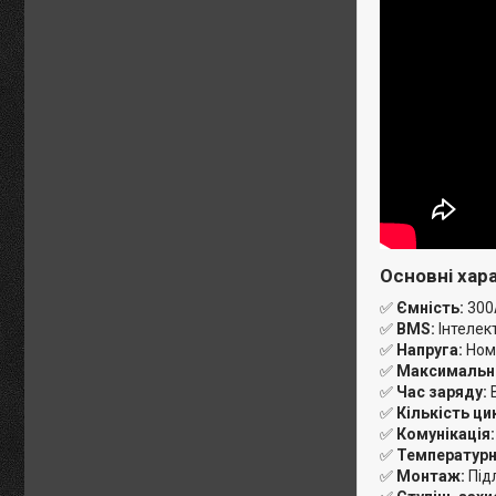
Основні хар
✅
Ємність:
300A
✅
BMS:
Інтелек
✅
Напруга:
Номі
✅
Максимальни
✅
Час заряду:
В
✅
Кількість ци
✅
Комунікація:
✅
Температурн
✅
Монтаж:
Під