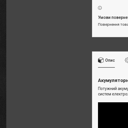
повернення тов
Опис
Акумуляторн
Потужний акумул
систем електр