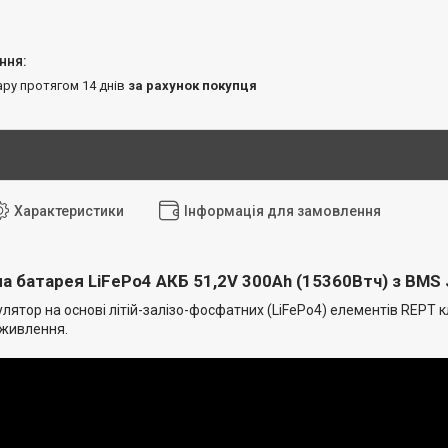
ару протягом 14 днів
за рахунок покупця
Характеристики
Інформація для замовлення
а батарея LiFePo4 АКБ 51,2V 300Ah (15360Втч) з BMS 
ятор на основі літій-залізо-фосфатних (LiFePo4) елементів REPT к
оживлення.