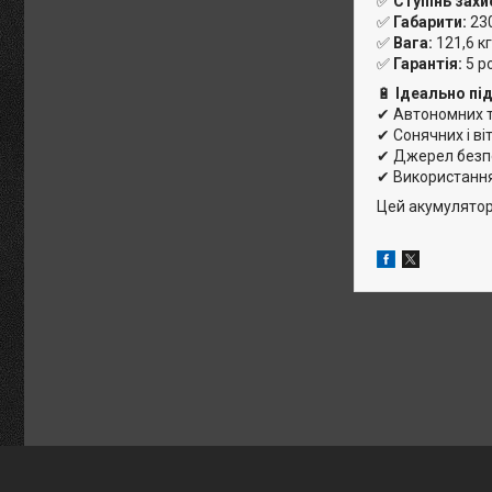
✅
Ступінь захи
✅
Габарити:
23
✅
Вага:
121,6 кг
✅
Гарантія:
5 р
🔋
Ідеально пі
✔ Автономних т
✔ Сонячних і ві
✔ Джерел безп
✔ Використання
Цей акумулятор