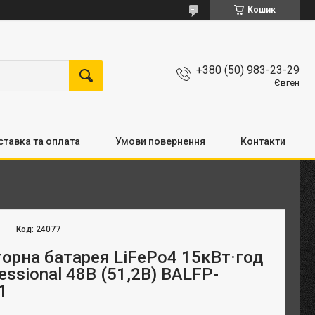
Кошик
+380 (50) 983-23-29
Євген
тавка та оплата
Умови повернення
Контакти
Код:
24077
орна батарея LiFePo4 15кВт·год
essional 48В (51,2В) BALFP-
1