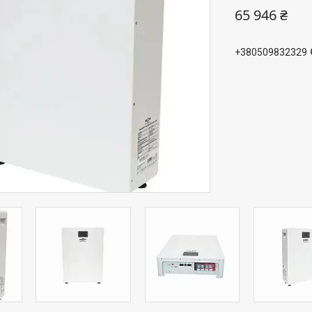
65 946 ₴
+380509832329