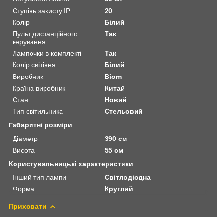
Ступінь захисту IP
20
Колір
Білий
Пульт дистанційного
Так
керування
Лампочки в комплекті
Так
Колір світіння
Білий
Виробник
Biom
Країна виробник
Китай
Стан
Новий
Тип світильника
Стельовий
Габаритні розміри
Діаметр
390 см
Висота
55 см
Користувальницькі характеристики
Інший тип лампи
Світлодіодна
Форма
Круглий
Приховати