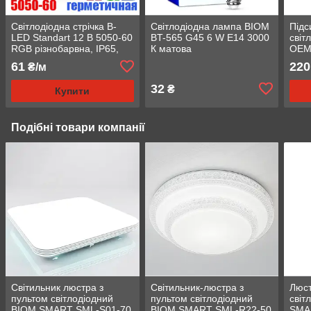
Світлодіодна стрічка B-
Світлодіодна лампа BIOM
Підс
LED Standart 12 В 5050-60
BT-565 G45 6 W E14 3000
світ
RGB різнобарвна, IP65,
К матова
OEM
герметична, 1 м
61
220
₴/м
32
₴
Купити
Подібні товари компанії
Світильник люстра з
Світильник-люстра з
Люст
пультом світлодіодний
пультом світлодіодний
світ
BIOM SMART SML-S01-70
BIOM SMART SML-R22-50
SMA