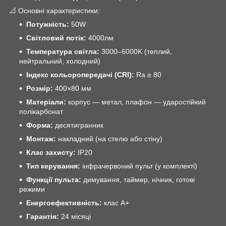
📐 Основні характеристики:
Потужність:
50W
Світловий потік:
4000лм
Температура світла:
3000–6000K (теплий,
нейтральний, холодний)
Індекс кольоропередачі (CRI):
Ra ≥ 80
Розмір:
400×80 мм
Матеріали:
корпус — метал, плафон — ударостійкий
полікарбонат
Форма:
десятигранник
Монтаж:
накладний (на стелю або стіну)
Клас захисту:
IP20
Тип керування:
інфрачервоний пульт (у комплекті)
Функції пульта:
димування, таймер, нічник, готові
режими
Енергоефективність:
клас A+
Гарантія:
24 місяці