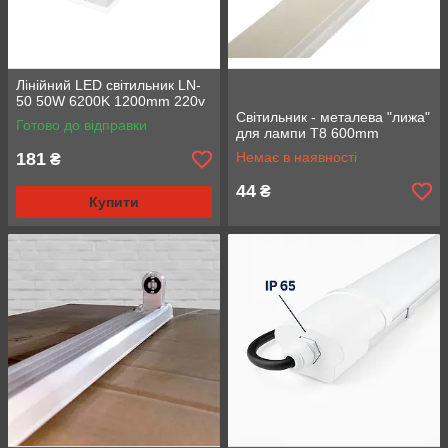
Лінійний LED світильник LN-
50 50W 6200K 1200mm 220v
Світильник - металева "лижа"
Готово до відправки
для лампи T8 600mm
181
Немає в наявності
₴
44
₴
Купити