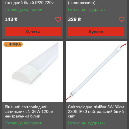
холодний білий IP20 220v
(вологозахист)
Готово до відправки
Готово до відправки
143
329
₴
₴
Купити
Купити
ЗНИЖКА
Лінійний світлодіодний
Світлодіодна лінійка 5W 30см
світильник LN-36W 120см
220В IP20 нейтральний білий
нейтральний білий
світ
Готово до відправки
Готово до відправки