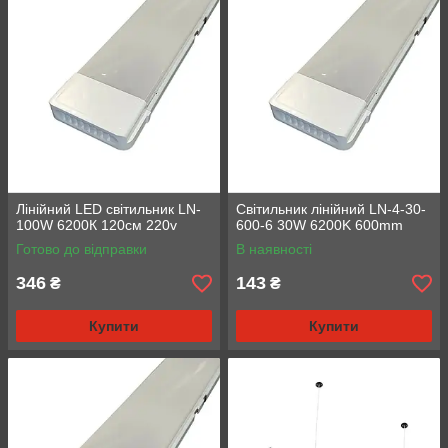
Лінійний LED світильник LN-
Світильник лінійний LN-4-30-
100W 6200К 120см 220v
600-6 30W 6200K 600mm
Готово до відправки
В наявності
346
143
₴
₴
Купити
Купити