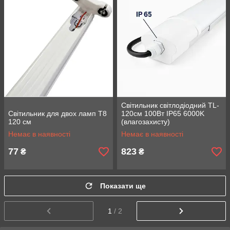
Світильник світлодіодний TL-
Світильник для двох ламп T8
120cм 100Вт IP65 6000K
120 см
(влагозахисту)
Немає в наявності
Немає в наявності
77
823
₴
₴
Показати ще
1
/ 2