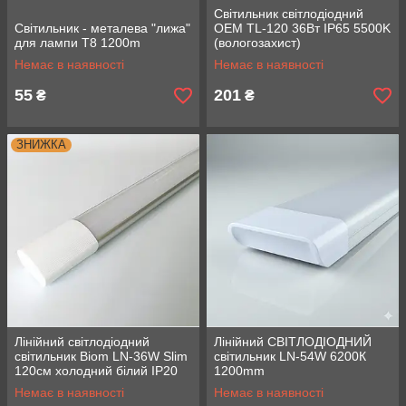
Світильник світлодіодний
Світильник - металева "лижа"
OEM TL-120 36Вт IP65 5500K
для лампи T8 1200m
(вологозахист)
Немає в наявності
Немає в наявності
55
201
₴
₴
ЗНИЖКА
Лінійний світлодіодний
Лінійний СВІТЛОДІОДНИЙ
світильник Biom LN-36W Slim
світильник LN-54W 6200К
120см холодний білий IP20
1200mm
220v
Немає в наявності
Немає в наявності