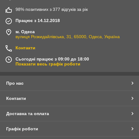
98% позитивних з 377 відгуків за рік
Працює з 14.12.2018
м. Одеса
вулиця Розкидайлівська, 31, 65000, Одеса, Україна
Контакти
Сьогодні працює з 09:00 до 18:00
Показати весь графік роботи
Про нас
Контакти
Интернет-магазин "Spectools" предлагает большой выбор
светодиодной продукции. Лампы, прожекторы, светодиодные
ленты, блоки питания и управление. Весь спектр
Доставка та оплата
светодиодного оборудования по самым низким ценам.
Доставка по всей Украине без предоплаты. Гарантия до двух
Графік роботи
лет!
Если у вас есть вопросы, вы можете позвонить или