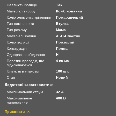
Наявність ізоляції
Так
Матеріал виробу
Комбінований
Колір елемента кріплення
Помаранчевий
Тип накінечника
Втулка
Тип роз'єму
Мама
Матеріал ізоляції
АБС-Пластик
Колір ізоляції
Прозорий
Конструкція
Пряма
Одноразове з'єднання
Ні
Перетин проводів, що
4 кв.мм
підключаються
Кількість в упаковці
100 шт.
Стан
Новий
Додаткові характеристики
Максимальний струм
32 А
Максимальное
400 В
напряжение
Приховати