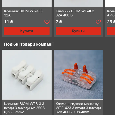
Клемник BIOM WT-465
Клемник BIOM WT-463
Кле
32А
32А 400 В
А 40
11
7
25
₴
₴
Купити
Купити
Подібні товари компанії
Клемник BIOM WTB-3 3
Клема швидкого монтажу
входи 3 виходи 4А 250В
WTF-423 3 входи 3 виходи
0,2-2,5mm2
32А 400В 0.08-4mm2