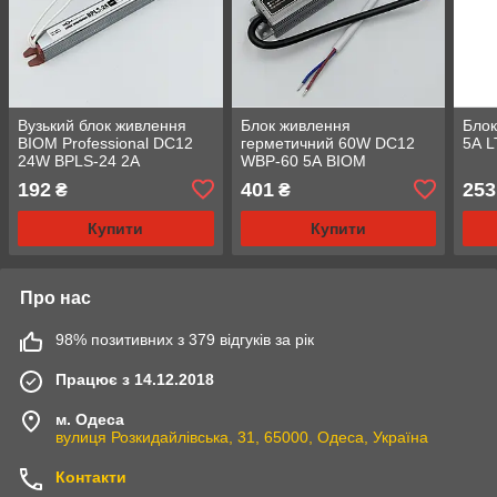
Вузький блок живлення
Блок живлення
Бло
BIOM Professional DC12
герметичний 60W DC12
5А L
24W BPLS-24 2А
WBP-60 5А BIOM
Professional
192
401
253
₴
₴
Купити
Купити
Про нас
98% позитивних з 379 відгуків за рік
Працює з 14.12.2018
м. Одеса
вулиця Розкидайлівська, 31, 65000, Одеса, Україна
Контакти