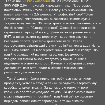
Герметичний
блок живлення
BIOM Professional DC12
30W WBP 2.5А – пристрій харчування, яке Перетворює
початковий змінний тиск 220 Вольт у 12V з максимальним
навантаженням на 2,5 ампера. У професійній серії "Biom
Professional" використовують високоякісні комплектуючі,
завдяки чому значно Збільшує тривалість використання, ніж у
блоків живлення "Стандарт якості". Основні переваги серії:
гарантійний період 24 місяці, Дуже великий рівень захисту
IP67, а також захист від перегріву і короткого замикання,
безладна робота протягом тривалого часу. Сфера
застосування: світлодіодні стрічки та лінійки, крига додатків та
інші. Блок живлення має герметичний металевий корпус, який
надійно захищений від пилу та вологи. Це джерело
харчування можна використовувати у приміщеннях з
підвищеним рівнем вологості. Компактні габаритні розміри
дозволяють вам встановити в місцях з мінімальними
розмірами для монтажу.
Тип з' єднання блока живлення робиться таким чином:
провід з'єднується методом пайки і укладають в герметичну
коробку, а також можна За допомогою герметичного
клемника або термоусадкової трубки. За допомогою пайки
можна підтримувати постійний і надійний зв’язок з довгим
періодом роботи електропроводки, а також знизити