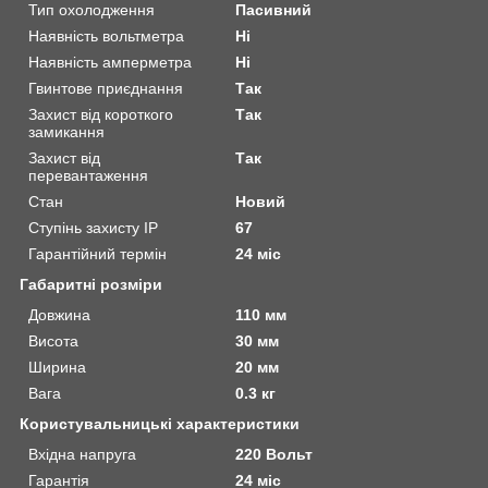
Тип охолодження
Пасивний
Наявність вольтметра
Ні
Наявність амперметра
Ні
Гвинтове приєднання
Так
Захист від короткого
Так
замикання
Захист від
Так
перевантаження
Стан
Новий
Ступінь захисту IP
67
Гарантійний термін
24 міс
Габаритні розміри
Довжина
110 мм
Висота
30 мм
Ширина
20 мм
Вага
0.3 кг
Користувальницькі характеристики
Вхідна напруга
220 Вольт
Гарантія
24 міс