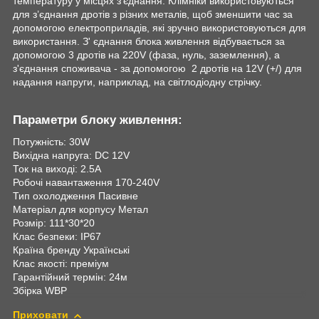
температуру у місцях з’єднання. Клімніки використовуються
для з’єднання дротів з різних металів, щоб зменшити час за
допомогою електроприладів, які зручно використовуються для
використання. З' єднання блока живлення відбувається за
допомогою 3 дротів на 220V (фаза, нуль, заземлення), а
з'єднання споживача - за допомогою 2 дротів на 12V (+/) для
надання напруги, наприклад, на світлодіодну стрічку.
Параметри блоку живлення:
Потужність: 30W
Вихідна напруга: DC 12V
Ток на виході: 2.5A
Робочі навантаження 170-240V
Тип охолодження Пасивне
Матеріал для корпусу Метал
Розмір: 111*30*20
Клас безпеки: IP67
Країна бренду Українські
Клас якості: преміум
Гарантійний термін: 24м
Збірка WBP
Приховати