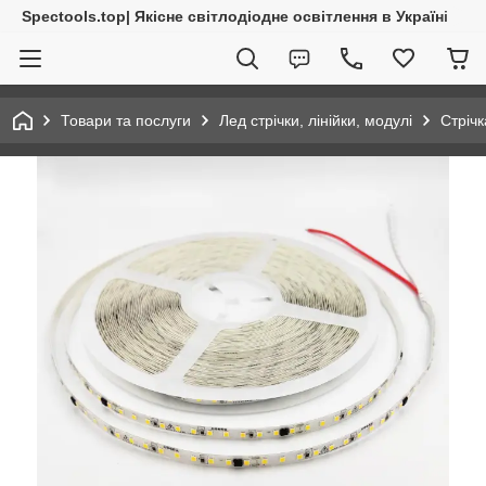
Spectools.top| Якісне світлодіодне освітлення в Україні
Товари та послуги
Лед стрічки, лінійки, модулі
Стріч