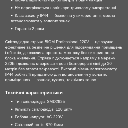
Можна підключати до 30 метрів в один ланцюг
Не перегрівається навіть при тривалому використанні
Клас захисту IP44 — безпечна у використанні, можна
встановлювати у вологих зонах
Гарантія 2 роки
Світлодіодна стрічка BIOM Professional 220V — це зручне,
ефективне та безпечне рішення для підсвічування приміщень
і об'єктів, де важлива простота монтажу без використання
блока живлення. Стрічка підключається напряму в мережу
220В і дозволяє створювати довгі безперервні лінії до 30
метрів без втрати яскравості. Високий рівень вологозахисту
IP44 робить її придатною для встановлення у вологих
приміщеннях — ваннах, кухнях, технічних зонах.
Технічні характеристики:
Тип світлодіодів: SMD2835
Кількість світлодіодів: 120 шт/м
Робоча напруга: AC 220V
Світловий потік: 870 Лм/м