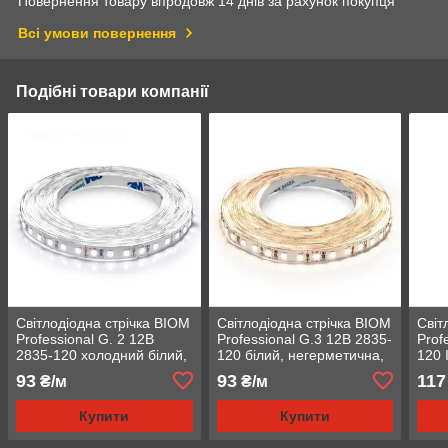
Повернення товару впродовж 14 днів за рахунок покупця
Всі умови повернення
Подібні товари компанії
Світлодіодна стрічка BIOM
Світлодіодна стрічка BIOM
Світ
Professional G. 2 12В
Professional G.3 12В 2835-
Prof
2835-120 холодний білий,
120 білий, негерметична,
120 
негерметична, 1м
1м
93
93
117
₴/м
₴/м
Купити
Купити