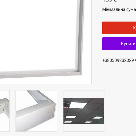
Мінімальна сума
К
Купити
+380509832329