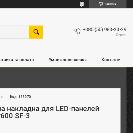
Кошик
+380 (50) 983-23-29
Євген
тавка та оплата
Умови повернення
Контакти
ки
Код:
133970
ла накладна для LED-панелей
*600 SF-3