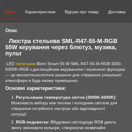
Опис
Характеристики
Відгуки про товар
Доставка
Опис
Люстра стельова SML-R47-55-M-RGB
55W керування через блютуз, музика,
пульт
LED
світильник
Biom Smart 55 W SML-R47-55-M-RGB 3000-
6000K+RGB з дистанційним керуванням і музичною функцією
— це високотехнологічне рішення для створення унікальної
атмосфери в будь-якому приміщенні.
Основні характеристики:
Регульована температура світла (3000K-6000K):
Можливість вибору між теплим і холодним світлом для
створення потрібного настрою або відповідності
ситуації.
RGB-подсветка:
Вбудовані світлодіоди RGB дають
змогу змінювати кольори, створюючи незвичайні