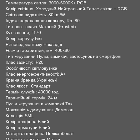
Температура світла: 3000-6000K+ RGB
Колір світіння: Холодний-Нейтральний-Тепле світло + RGB
Світлова видатність: 80Lm/W
Індекс передавання кольору, Ra: 80
Тип розсіювача Матовий (Frosted)
Кут світіння, °170
Колір корпусу Білі
Різновид монтажу Накладні
Розмір габаритний, мм 400х80
Тип керування Пульт, вимикач, застосунок на смартфоні
Клас захисту: IP20
Особливості світловузика
Клас енергоефективності: A+
Країна бренда Українські
Клас якості: Стандарт
Термін служби: 40000 год
Гарантійний термін: 24 м
Пульт керування в комплекті Так
Можливість димування: Димовані
Колекція SML
Колір плафона Білий
Колір арматури Білий
Матеріал плафона Полікарбонат
Матеріал арматури Метал