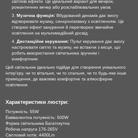
світлові ефекти. Це ідеальний варіант для вечірок,
романтичних вечер або розслаблювальних умов.
Музична функція:
Вбудований динамік дає змогу
відтворювати музику, синхронізовану з освітленням. Це
створює ефект занурення й перетворює звичайне
освітлення на мультимедійний досвід.
Дистанційне керування:
Пульт керування дає змогу
настроювати світло та музику, не встаючи з місця, що
робить використання світильника зручним і
комфортним.
Цей світильник ідеально підійде для створення унікального
інтер'єру, чи то вітальня, чи то спальня, чи то будь-яке інше
приміщення, де важливо комфортне та атмосферне
освітлення.
Характеристики люстри:
Потужність: 55W
Еквівалентна потужність: 500W
Форма світильника Багатокутна
Робоча напруга 176-265V
Світловий потік: 4400Lm