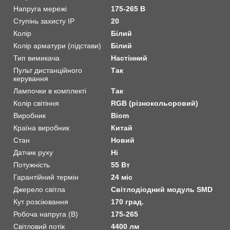
Напруга мережі
175-265 В
Ступінь захисту IP
20
Колір
Білий
Колір арматури (підстави)
Білий
Тип вимикача
Настінний
Пульт дистанційного
Так
керування
Лампочки в комплекті
Так
Колір світіння
RGB (різнокольоровий)
Виробник
Biom
Країна виробник
Китай
Стан
Новий
Датчик руху
Ні
Потужність
55 Вт
Гарантійний термін
24 міс
Джерело світла
Світлодіодний модуль SMD
Кут розсіювання
170 град.
Робоча напруга (В)
175-265
Світловий потік
4400 лм