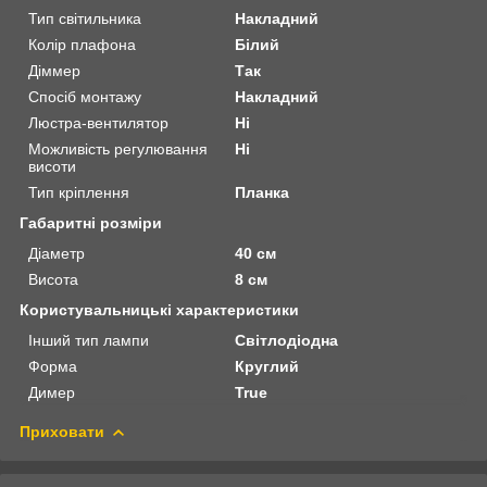
Тип світильника
Накладний
Колір плафона
Білий
Діммер
Так
Спосіб монтажу
Накладний
Люстра-вентилятор
Ні
Можливість регулювання
Ні
висоти
Тип кріплення
Планка
Габаритні розміри
Діаметр
40 см
Висота
8 см
Користувальницькі характеристики
Інший тип лампи
Світлодіодна
Форма
Круглий
Димер
True
Приховати