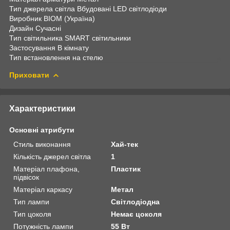
Тип джерела світла Вбудовані LED світлодіоди
Виробник BIOM (Україна)
Дизайн Сучасні
Тип світильника SMART світильники
Застосування В кімнату
Тип встановлення на стелю
Приховати
Характеристики
Основні атрибути
Стиль виконання
Хай-тек
Кількість джерел світла
1
Матеріал плафона,
Пластик
підвісок
Матеріал каркасу
Метал
Тип лампи
Світлодіодна
Тип цоколя
Немає цоколя
Потужність лампи
55 Вт