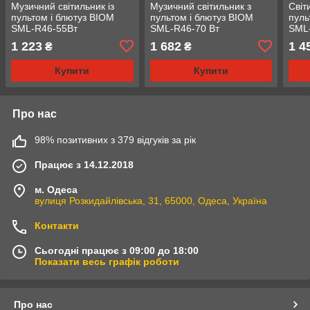
Музичний світильник із
Музичний світильник з
Світ
пультом і блютуз BIOM
пультом і блютуз BIOM
пул
SML-R46-55Вт
SML-R46-70 Вт
SML
80 В
1 223
1 682
1 4
₴
₴
Купити
Купити
Про нас
98% позитивних з 379 відгуків за рік
Працює з 14.12.2018
м. Одеса
вулиця Розкидайлівська, 31, 65000, Одеса, Україна
Контакти
Сьогодні працює з 09:00 до 18:00
Показати весь графік роботи
Про нас