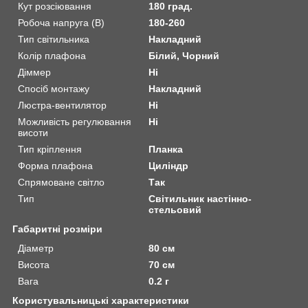
Кут розсіювання
180 град.
Робоча напруга (В)
180-260
Тип світильника
Накладний
Колір плафона
Білий, Чорний
Діммер
Ні
Спосіб монтажу
Накладний
Люстра-вентилятор
Ні
Можливість регулювання
Ні
висоти
Тип кріплення
Планка
Форма плафона
Циліндр
Спрямоване світло
Так
Тип
Світильник настінно-
стельовий
Габаритні розміри
Діаметр
80 см
Висота
70 см
Вага
0.2 г
Користувальницькі характеристики