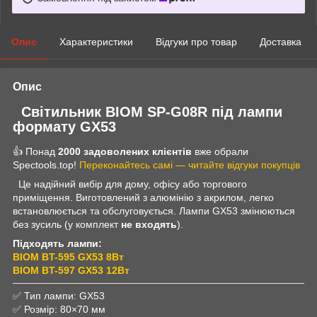
Опис
Характеристики
Відгуки про товар
Доставка
Опис
Світильник
BIOM SP-G08R
під лампи
формату
GX53
👍 Понад
2000 задоволених клієнтів
вже обрали
Spectools.top!
Переконайтесь самі — читайте відгуки покупців
Це надійний вибір для дому, офісу або торгового
приміщення. Виготовлений з алюмінію з акрилом, легко
встановлюється та обслуговується. Лампи GX53 змінюються
без зусиль (у комплект
не входять
).
Підходять лампи:
BIOM BT-595 GX53 8Вт
BIOM BT-597 GX53 12Вт
✅ Тип лампи: GX53
✅ Розмір: 80×70 мм