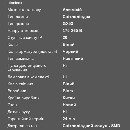
підвісок
Матеріал каркасу
Алюміній
Тип лампи
Світлодіодна
Тип цоколя
GX53
Напруга мережі
175-265 В
Ступінь захисту IP
20
Колір
Білий
Колір арматури (підстави)
Чорний
Тип вимикача
Настінний
Пульт дистанційного
Ні
керування
Лампочки в комплекті
Ні
Колір світіння
Білий
Виробник
Biom
Країна виробник
Китай
Стан
Новий
Датчик руху
Ні
Гарантійний термін
24 міс
Джерело світла
Світлодіодний модуль SMD