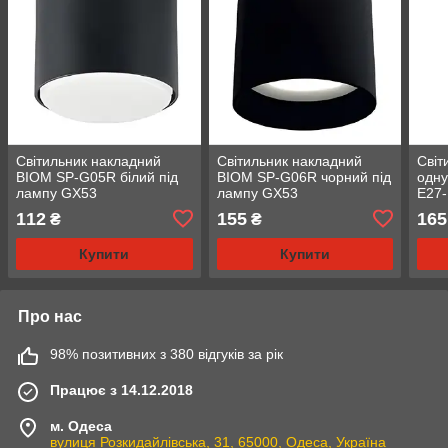
Світильник накладний
Світильник накладний
Світ
BIOM SP-G05R білий під
BIOM SP-G06R чорний під
одну
лампу GX53
лампу GX53
Е27
112
155
165
₴
₴
Купити
Купити
Про нас
98% позитивних з 380 відгуків за рік
Працює з 14.12.2018
м. Одеса
вулиця Розкидайлівська, 31, 65000, Одеса, Україна