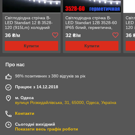
Світлодіодна стрічка B-
Світлодіодна стрічка B-
Світ
LED Standart 12 В 3528-
LED Standart 12В 3528-60
LED 
120 (915Lm) холодний
IP65 білий, герметична,
120 
білий, негерметична, 1 м
1м
неге
36
32
36
₴/м
₴/м
₴
Купити
Купити
Про нас
98% позитивних з 380 відгуків за рік
Працює з 14.12.2018
м. Одеса
вулиця Розкидайлівська, 31, 65000, Одеса, Україна
Контакти
Сьогодні вихідний
Показати весь графік роботи