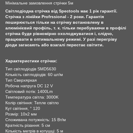
Мінімальне замовлення стрічки 5м
Світлодіодна стрічка від Spectools має 1 рік гарантії.
Стрічка з лінійки Profrssional - 2 роки. Гарантія
поширюється тільки на стрічку встановлену в
алюмінієвий профіль, т. к. тільки перебуваючи в профілі
стрічка буде рівномірно охолоджуватися і, слідчо,
працювати в оптимальному режимі. У разі перегріву
діоди загасають або взагалі перестає світити.
Характеристики стрічки:
Тип світлодіодів SMD5630
Кількість світлодіодів: 60 шт/м
Тип Сверхяркая
Робоча напруга DC 12 V
Світловий потік: 1400Lm
Температура світла: 3000K
Колір світіння: Тепле світло
Кут світіння, ° 120
Розмір: 10х2 мм
Споживана потужність: 15 Вт/м
Кратність різання: 5 см
Кількість метрів в котушці: 5 м