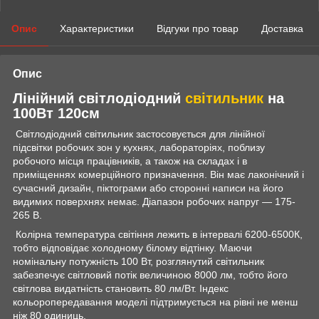
Опис
Характеристики
Відгуки про товар
Доставка
Опис
Лінійний світлодіодний
світильник
на
100Вт 120см
Світлодіодний світильник застосовується для лінійної
підсвітки робочих зон у кухнях, лабораторіях, поблизу
робочого місця працівників, а також на складах і в
приміщеннях комерційного призначення. Він має лаконічний і
сучасний дизайн, піктограми або сторонні написи на його
видимих поверхнях немає. Діапазон робочих напруг — 175-
265 В.
Колірна температура світіння лежить в інтервалі 6200-6500К,
тобто відповідає холодному білому відтінку. Маючи
номінальну потужність 100 Вт, розглянутий світильник
забезпечує світловий потік величиною 8000 лм, тобто його
світлова видатність становить 80 лм/Вт. Індекс
кольоропередавання моделі підтримується на рівні не менш
ніж 80 одиниць.