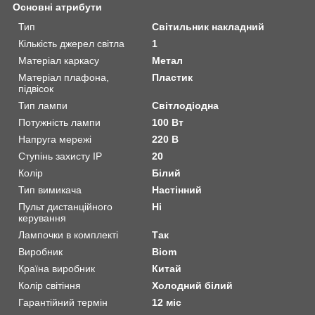
Основні атрибути
Тип
Світильник накладний
Кількість джерел світла
1
Матеріал каркасу
Метал
Матеріал плафона,
Пластик
підвісок
Тип лампи
Світлодіодна
Потужність лампи
100 Вт
Напруга мережі
220 В
Ступінь захисту IP
20
Колір
Білий
Тип вимикача
Настінний
Пульт дистанційного
Ні
керування
Лампочки в комплекті
Так
Виробник
Biom
Країна виробник
Китай
Колір світіння
Холодний білий
Гарантійний термін
12 міс