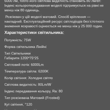
6000 лм, тобто його світлова видатність становить 80 лм/Вт.
Індекс кольоропередавання моделі підтримується на рівні не
менш ніж 80 одиниць.
Розсіювач у цій моделі матовий. Спосіб кріплення —
накладний. Експлуатаційний ресурс світлодіодів без істотного
зниження яскравості оцінюється не менш ніж у 25 000 годин.
Характеристики світильника:
Потужність: 75W
Форма світильника Лінійні
Тип Світильники
Габарити 1200*75*25
Світловий потік: 6000Lm
Температура світла: 6200K
Колір світіння: Холодне світло
Світлова видатність: 80Lm/W
Індекс передавання кольору, Ra: 80
Тип розсіювача Матовий (Frosted)
Кут світіння, °120