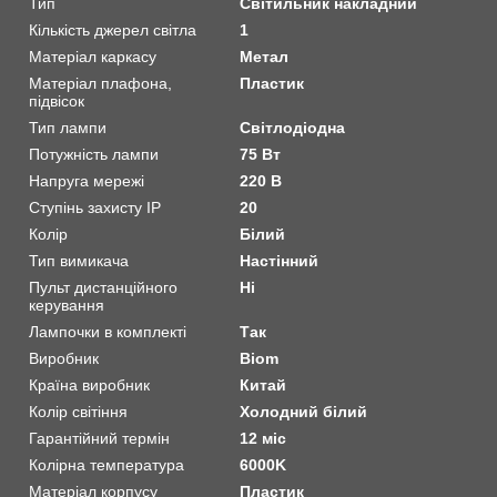
Тип
Світильник накладний
Кількість джерел світла
1
Матеріал каркасу
Метал
Матеріал плафона,
Пластик
підвісок
Тип лампи
Світлодіодна
Потужність лампи
75 Вт
Напруга мережі
220 В
Ступінь захисту IP
20
Колір
Білий
Тип вимикача
Настінний
Пульт дистанційного
Ні
керування
Лампочки в комплекті
Так
Виробник
Biom
Країна виробник
Китай
Колір світіння
Холодний білий
Гарантійний термін
12 міс
Колірна температура
6000K
Матеріал корпусу
Пластик