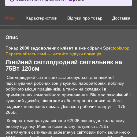
Опис
Характеристики
Відгуки про товар
Доставка
Опис
Понад
2000 задоволених клієнтів
вже обрали Spe
ctools.top
!
Переконайтесь самі — читайте відгуки покупців
Лінійний світлодіодний світильник на
75Вт 120см
Світлодіодний світильник застосовується для лінійної
підсвічування робочих зон у кухнях, лабораторіях, поблизу
робочого місця працівників, а також на складах і в
приміщеннях комерційного призначення. Він має лаконічний і
сучасний дизайн, піктограми або сторонні написи на його
видимих поверхнях немає. Діапазон робочих напруг — 175-
265В.
Колірна температура світіння 6200К відповідає холодному
білому відтінку. Маючи номінальну потужність 75Вт,
розглянутий світильник забезпечує світловий потік величиною