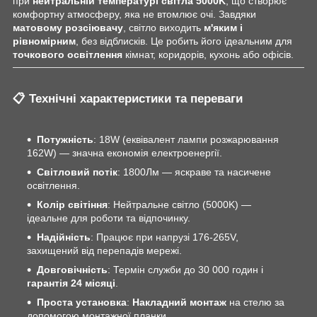
при
нейтральній температурі світла 5000K
, що створює
комфортну атмосферу, яка не втомлює очі. Завдяки
матовому розсіювачу
, світло виходить
м'яким і
рівномірним
, без відблисків. Це робить його ідеальним для
точкового освітлення
кімнат, коридорів, кухонь або офісів.
📋 Технічні характеристики та переваги
Потужність
: 18W (еквівалент лампи розжарювання
162W) — значна економія електроенергії.
Світловий потік
: 1800Лм — яскраве та насичене
освітлення.
Колір світіння
: Нейтральне світло (5000K) —
ідеальне для роботи та відпочинку.
Надійність
: Працює при напрузі 176-265V,
захищений від перепадів мережі.
Довговічність
: Термін служби до 30 000 годин і
гарантія 24 місяці
.
Проста установка
:
Накладний монтаж
на стелю за
допомогою монтажної планки.