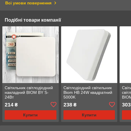
Всі умови повернення
Подібні товари компанії
Світильник світлодіодний
Світлодіодний світильник
Світ
накладний BIOM BY S-
Biom HB 24W квадратний
світ
24Вт
5000K
BIOM
18-5
214
238
303
₴
₴
Купити
Купити