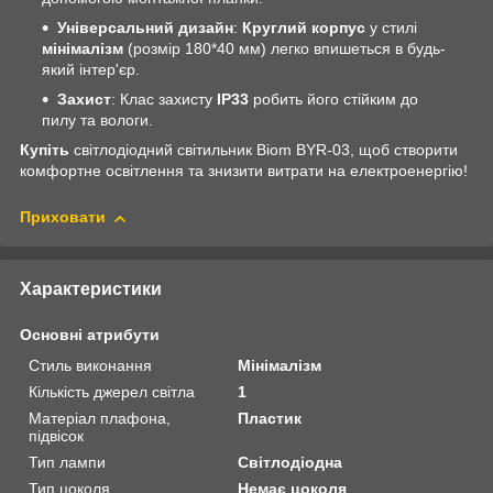
Універсальний дизайн
:
Круглий корпус
у стилі
мінімалізм
(розмір 180*40 мм) легко впишеться в будь-
який інтер'єр.
Захист
: Клас захисту
IP33
робить його стійким до
пилу та вологи.
Купіть
світлодіодний світильник Biom BYR-03, щоб створити
комфортне освітлення та знизити витрати на електроенергію!
Приховати
Характеристики
Основні атрибути
Стиль виконання
Мінімалізм
Кількість джерел світла
1
Матеріал плафона,
Пластик
підвісок
Тип лампи
Світлодіодна
Тип цоколя
Немає цоколя