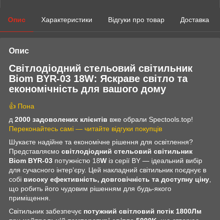
Опис
Характеристики
Відгуки про товар
Доставка
Опис
Світлодіодний стельовий світильник
Biom BYR-03 18W: Яскраве світло та
економічність для вашого дому
👍 Пона
д
2000 задоволених клієнтів
вже обрали Spectools.top!
Переконайтесь самі — читайте відгуки покупців
Шукаєте надійне та економічне рішення для освітлення?
Представляємо
світлодіодний стельовий світильник
Biom BYR-03
потужністю 18
W
із серії BY — ідеальний вибір
для сучасного інтер'єру. Цей накладний світильник поєднує в
собі
високу ефективність, довговічність та доступну ціну
,
що робить його чудовим рішенням для будь-якого
приміщення.
Світильник забезпечує
потужний світловий потік 1800Лм