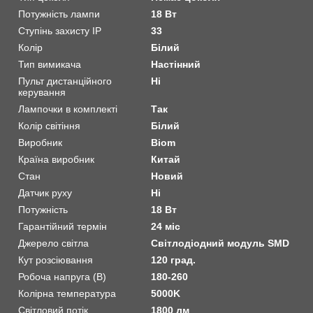
Потужність лампи
18 Вт
Ступінь захисту IP
33
Колір
Білий
Тип вимикача
Настінний
Пульт дистанційного
Ні
керування
Лампочки в комплекті
Так
Колір світіння
Білий
Виробник
Biom
Країна виробник
Китай
Стан
Новий
Датчик руху
Ні
Потужність
18 Вт
Гарантійний термін
24 міс
Джерело світла
Світлодіодний модуль SMD
Кут розсіювання
120 град.
Робоча напруга (В)
180-260
Колірна температура
5000K
Світловий потік
1800 лм