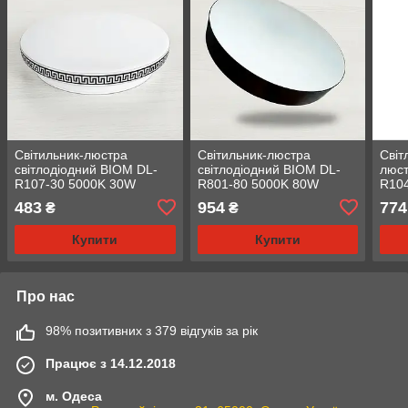
Світильник-люстра
Світильник-люстра
Світ
світлодіодний BIOM DL-
світлодіодний BIOM DL-
люст
R107-30 5000K 30W
R801-80 5000K 80W
R10
483
954
774
₴
₴
Купити
Купити
Про нас
98% позитивних з 379 відгуків за рік
Працює з 14.12.2018
м. Одеса