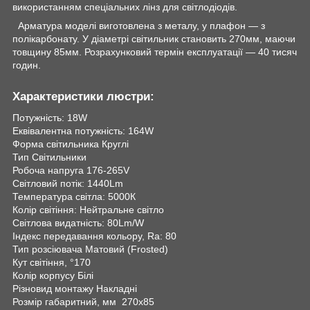
використанням спеціальних лінз для світлодіодів.
Арматура моделі виготовлена з металу, у плафон — з
полікарбонату. У діаметрі світильник становить 270мм, маючи
товщину 85мм. Розрахунковий термін експлуатації — 40 тисяч
годин.
Характеристики люстри:
Потужність: 18W
Еквівалентна потужність: 164W
Форма світильника Круглі
Тип Світильники
Робоча напруга 176-265V
Світловий потік: 1440Lm
Температура світла: 5000К
Колір світіння: Нейтральне світло
Світлова видатність: 80Lm/W
Індекс передавання кольору, Ra: 80
Тип розсіювача Матовий (Frosted)
Кут світіння, °170
Колір корпусу Білі
Різновид монтажу Накладні
Розмір габаритний, мм 270х85