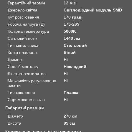
Гарантійний термін
12 міс
Джерело світла
Світлодіодний модуль SMD
Кут розсіювання
170 град.
Робоча напруга (В)
175-265
Колірна температура
5000K
Світловий потік
1440 лм
Тип світильника
Стельовий
Колір плафона
Білий
Діммер
Ні
Спосіб монтажу
Накладний
Люстра-вентилятор
Ні
Можливість регулювання
Ні
висоти
Тип кріплення
Планка
Спрямоване світло
Ні
Габаритні розміри
Діаметр
270 см
Висота
85 см
Користувальницькі характеристики