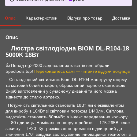
Опис
Характеристики
Відгуки про товар
Доставка
Опис
Люстра світлодіодна BIOM DL-R104-18
5000K 18Вт
👍 Понад ng>2000 задоволених клієнтів вже обрали
Spectools.top!
Переконайтесь самі — читайте відгуки покупців
Світлодіодний світильник Biom DL-R104 має круглу форму
та матовий білий плафон, обрамлений чорною окантовкою.
Виріб виготовлений у сучасному дизайні та його можна
віднести до стилю артдеко.
Потужність світильника становить 18Вт, які є еквівалентом
для виробу в 164Вт зі світловим потоком 1440лм. Світлова
видатність становить 80лм/Вт, а індекс передавання кольору
— 80 одиниць. Номінальна напруга роботи — 175-265В, клас
захисту — IP20. Кут розсіювання променів підвищений до
значення 170° завдяки застосуванню інноваційної технології з