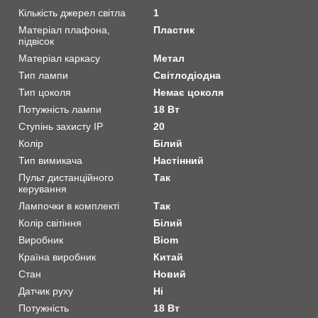
Кількість джерел світла
1
Матеріал плафона,
Пластик
підвісок
Матеріал каркасу
Метал
Тип лампи
Світлодіодна
Тип цоколя
Немає цоколя
Потужність лампи
18 Вт
Ступінь захисту IP
20
Колір
Білий
Тип вимикача
Настінний
Пульт дистанційного
Так
керування
Лампочки в комплекті
Так
Колір світіння
Білий
Виробник
Biom
Країна виробник
Китай
Стан
Новий
Датчик руху
Ні
Потужність
18 Вт