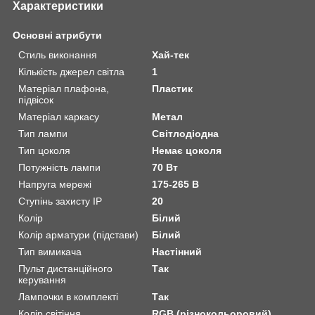
Характеристики
Основні атрибути
Стиль виконання
Хай-тек
Кількість джерел світла
1
Матеріал плафона,
Пластик
підвісок
Матеріал каркасу
Метал
Тип лампи
Світлодіодна
Тип цоколя
Немає цоколя
Потужність лампи
70 Вт
Напруга мережі
175-265 В
Ступінь захисту IP
20
Колір
Білий
Колір арматури (підстави)
Білий
Тип вимикача
Настінний
Пульт дистанційного
Так
керування
Лампочки в комплекті
Так
Колір світіння
RGB (різнокольоровий)