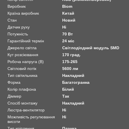
Виробник
Biom
Країна виробник
Китай
Стан
Новий
Датчик руху
Ні
Потужність
70 Вт
Гарантійний термін
24 міс
Джерело світла
Світлодіодний модуль SMD
Кут розсіювання
170 град.
Робоча напруга (В)
175-265
Світловий потік
5600 лм
Тип світильника
Накладний
Форма
Багатогранна
Колір плафона
Білий
Діммер
Так
Спосіб монтажу
Накладний
Люстра-вентилятор
Ні
Можливість регулювання
Ні
висоти
Тип кріплення
Планка