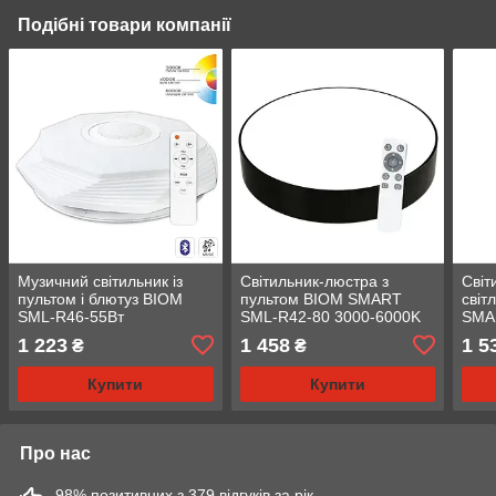
Подібні товари компанії
Музичний світильник із
Світильник-люстра з
Світ
пультом і блютуз BIOM
пультом BIOM SMART
світ
SML-R46-55Вт
SML-R42-80 3000-6000K
SMA
80 Вт
6000
1 223
1 458
1 5
₴
₴
Купити
Купити
Про нас
98% позитивних з 379 відгуків за рік