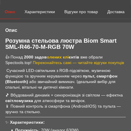
Опис
Характеристики
Відгуки про товар
Доставка
Опис
Розумна стельова люстра Biom Smart
SML-R46-70-M-RGB 70W
👍 Понад
2000 задов
олених клі
єнтів
вже обрали
Spectools.top!
Переконайтесь самі — читайте відгуки покупців
Сучасний LED-світильник з RGB-підсвіткою, музичною
функцією та зручним керуванням через
пульт, смартфон
(Bluetooth)
або звичайний вимикач. Ідеальний вибір для
спальні, вітальні чи дитячої кімнати.
🎵 Вбудований динамік + синхронізація зі світлом — ефектна
світломузика
для атмосфери та вечірок.
📱 Повний контроль зі смартфона (Android/iOS) та пульта —
зручно та стильно.
✨
Характеристики:
Потужність
: 70W (аналог 630W)