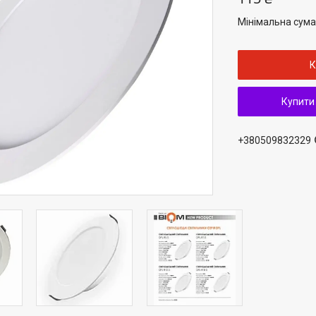
Мінімальна сума
К
Купити
+380509832329