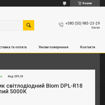
Кошик
+380 (50) 983-23-29
Євген
тавка та оплата
Умови повернення
Контакти
ки
Код:
DPL18
ик світлодіодний Biom DPL-R18
лий 5000K