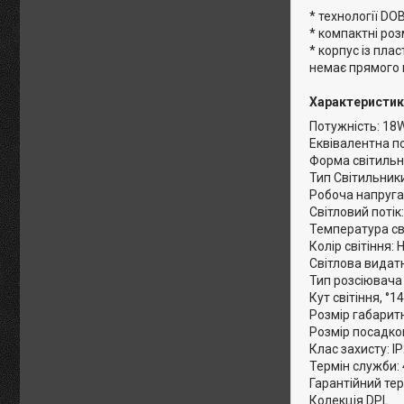
* технології DOB
* компактні роз
* корпус із пла
немає прямого в
Характеристик
Потужність: 18
Еквівалентна п
Форма світильн
Тип Світильник
Робоча напруга
Світловий потік
Температура св
Колір світіння:
Світлова видат
Тип розсіювача
Кут світіння, °1
Розмір габарит
Розмір посадко
Клас захисту: I
Термін служби:
Гарантійний тер
Колекція DPL