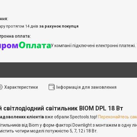
ару протягом 14 днів
за рахунок покупця
У компанії підключені електронні платежі
Характеристики
Інформація для замовлення
 світлодіодний світильник BIOM DPL 18 Вт
задоволених клієнтів
вже обрали Spectools.top!
Переконайтесь самі
ітильників від Biom у форм-факторі Downlight з монтажем в одну лін
істить чотири моделі потужністю 5, 7, 12 і 18 Вт.