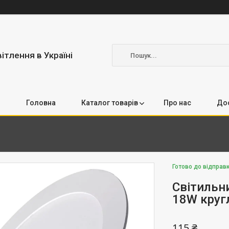
вітлення в Україні
Головна
Каталог товарів
Про нас
Дос
Готово до відправ
Світильн
18W круг
115 ₴