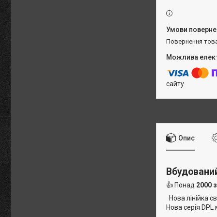
повернення тов
сайту.
Опис
Вбудований
👍 Понад
2000 
Нова лінійка св
Нова серія DPL м