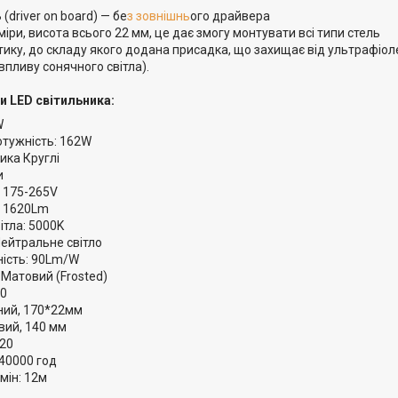
 (driver on board) — бе
з зовнішнь
ого драйвера
міри, висота всього 22 мм, це дає змогу монтувати всі типи стель
стику, до складу якого додана присадка, що захищає від ультрафіол
пливу сонячного світла).
и LED світильника:
W
отужність: 162W
ика Круглі
и
 175-265V
: 1620Lm
ітла: 5000K
 Нейтральне світло
ність: 90Lm/W
 Матовий (Frosted)
40
ний, 170*22мм
вий, 140 мм
P20
 40000 год
мін: 12м