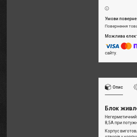
повернення тов
сайту.
Опис
Блок живле
Негерметичний 
8,5А при потужн
Корпус виготов
отворів у корпус