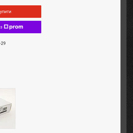
упити
 з
-29