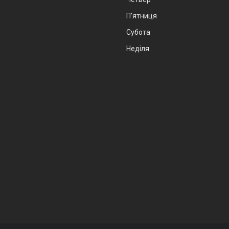
Пʼятниця
Субота
Неділя