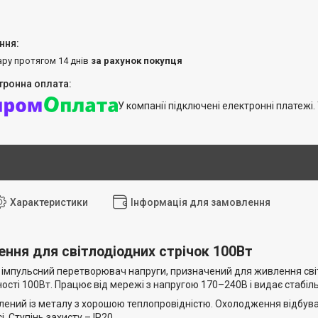
ару протягом 14 днів
за рахунок покупця
У компанії підключені електронні платежі
Характеристики
Інформація для замовлення
ння для світлодіодних стрічок 100Вт
імпульсний перетворювач напруги, призначений для живлення світл
ості 100Вт. Працює від мережі з напругою 170–240В і видає стабіль
лений із металу з хорошою теплопровідністю. Охолодження відбув
і. Ступінь захисту – IP20.