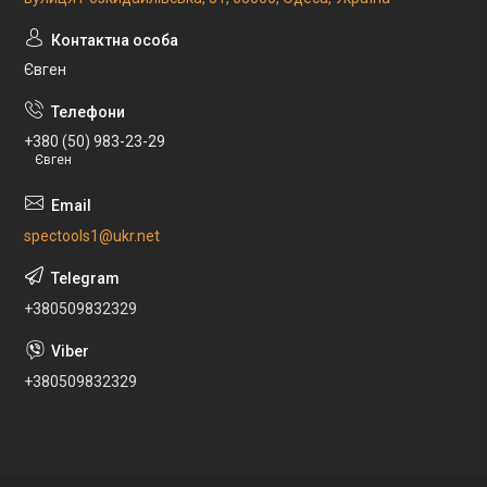
Євген
+380 (50) 983-23-29
Євген
spectools1@ukr.net
+380509832329
+380509832329