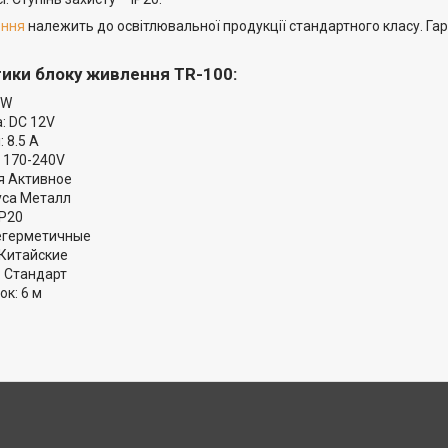
ення
належить до освітлювальної продукції стандартного класу. Гара
ики блоку живлення TR-100:
0W
: DC 12V
 8.5 A
 170-240V
я Активное
уса Металл
IP20
егерметичные
 Китайские
: Стандарт
к: 6 м