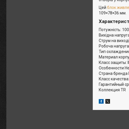
Цей
блок живл
109×78×36 мм.
Характерист
Потужність: 10
Вихідна напруга
Струм на виході:
Робоча напруга
Тип охлаждени
Материал корп
Класс защиты: 
Особенности Н
Страна бренда
Класс качества
Гарантийный сро
Коллекция TR